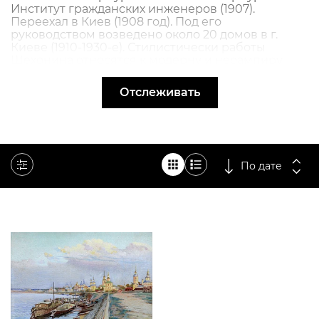
Институт гражданских инженеров (1907).
Переехал в Киев (1908 год). Под его
руководством возведено около 20 домов в г.
Киеве (1910-1930-е). Стилистически работы
Шехонина относятся к модерну и неоампиру.
Преподаватель (1909-1941) Киевского
Строительного Техникума, Киевского
Отслеживать
политехнического института,
Днепропетровского строительного Института,
Киевского Художественного Института
(архитектурное проектирование и рисование).
Разработал генеральный план Киева (1920-1930-
е). Доктор (1930). Руководитель Второй
По дате
архитектурной художественной мастерской в
Киеве (1932). Уехал за пределы СССР (1943),
переехал и жил в Аргентине (с 1948).