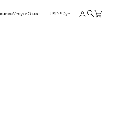
жники
Услуги
О нас
USD $
Рус