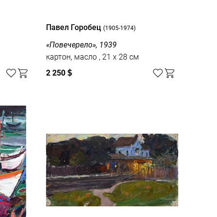
Павел Горобец
(1905-1974)
«Повечерело», 1939
картон, масло , 21 x 28 см
2 250
$