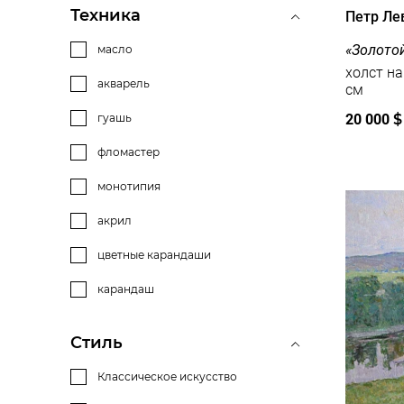
Техника
Петр Ле
«Золотой
масло
холст на кар
акварель
см
20 000
$
гуашь
фломастер
монотипия
акрил
цветные карандаши
карандаш
Стиль
Классическое искусство