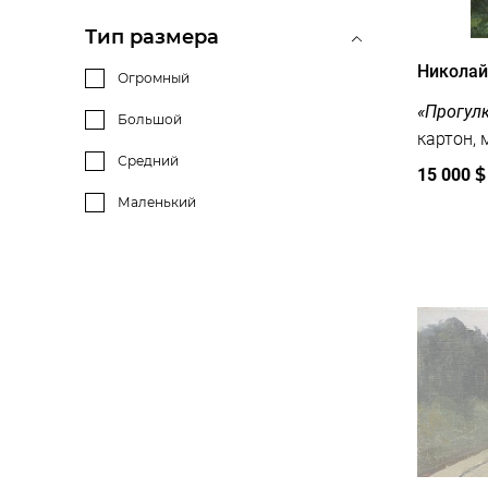
Животные
Тип размера
Николай
Цветы
Огромный
«Прогулк
Спорт
Большой
Ню
Средний
15 000
$
Еда
Маленький
Фрукты