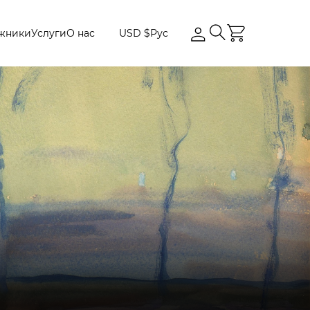
жники
Услуги
О нас
USD $
Рус