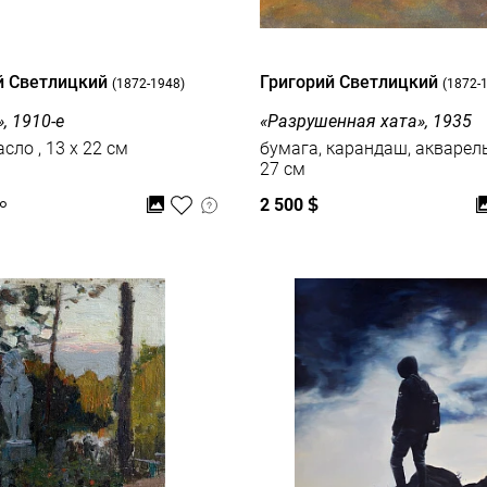
й Светлицкий
Григорий Светлицкий
(1872-1948)
(1872-
, 1910-е
«Разрушенная хата», 1935
холст, масло , 13 x 22 см
бумага, карандаш, акварель , 23
27 см
2 500
$
о