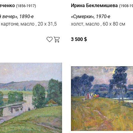
вченко
Ирина Беклемишева
(1856-1917)
(1908-1
 вечер», 1890-е
«Сумерки», 1970-е
тоне, масло , 20 x 31,5
холст, масло , 60 x 80 см
3 500
$