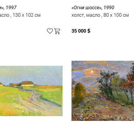
», 1997
«Огни шоссе», 1990
холст, масло , 130 x 102 см
холст, масло , 80 x 100 см
35 000
$