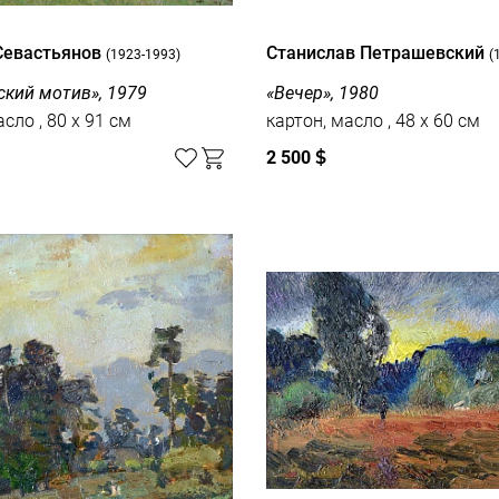
Севастьянов
Станислав Петрашевский
(1923-1993)
(
ский мотив», 1979
«Вечер», 1980
холст, масло , 80 x 91 см
картон, масло , 48 x 60 см
2 500
$