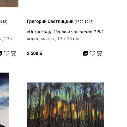
Григорий Светлицкий
1948)
(1872-1948)
«Петроград. Первый час ночи», 1901
 x
холст, масло , 13 x 24 см
2 500
$