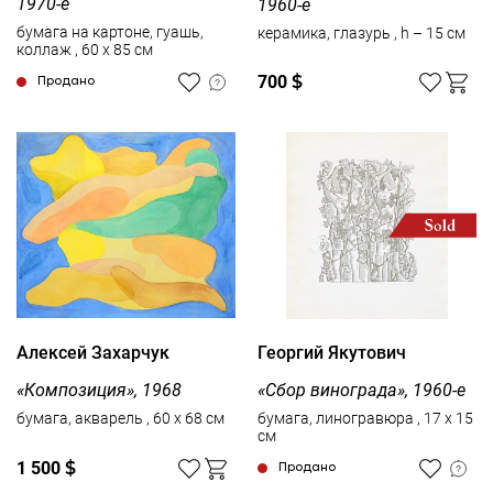
1970-е
1960-е
бумага на картоне, гуашь,
керамика, глазурь , h – 15 см
коллаж , 60 x 85 см
700
$
Продано
Алексей Захарчук
Георгий Якутович
«Композиция», 1968
«Сбор винограда», 1960-е
бумага, акварель , 60 x 68 см
бумага, линогравюра , 17 x 15
см
1 500
$
Продано