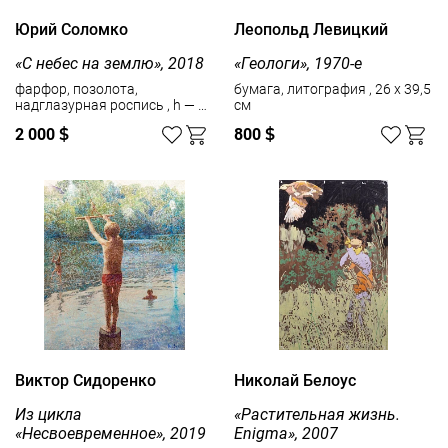
Юрий Соломко
Леопольд Левицкий
«С небес на землю», 2018
«Геологи», 1970-е
фарфор, позолота,
бумага, литография , 26 x 39,5
надглазурная роспись , h — 39
см
см
2 000
$
800
$
Виктор Сидоренко
Николай Белоус
Из цикла
«Растительная жизнь.
«Несвоевременное», 2019
Enigma», 2007