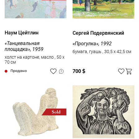
Наум Цейтлин
Сергей Подервянский
«Танцевальная
«Прогулка», 1992
площадка», 1959
бумага, гуашь , 30,5 x 42,5 см
холст на картоне, масло , 50 x
70 см
700
$
Продано