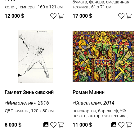
бумага, фанера, смешанная
холст, темпера , 160 x 121 см
техника , 61 x 71 см
12 000
$
17 000
$
Гамлет Зинькивский
Роман Минин
«Мимолетик», 2016
«Спасатели», 2014
ДВП, эмаль , 120 x 80 см
пенокартон, барельеф, УФ
печать, авторская техника , 86
x 108 см , тираж: 2/5
8 000
$
11 000
$