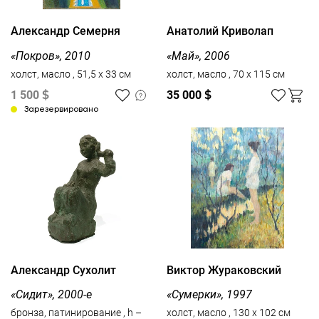
Александр Семерня
Анатолий Криволап
«Покров», 2010
«Май», 2006
холст, масло , 51,5 x 33 см
холст, масло , 70 x 115 см
1 500
$
35 000
$
Зарезервировано
Александр Сухолит
Виктор Жураковский
«Сидит», 2000-е
«Сумерки», 1997
бронза, патинирование , h –
холст, масло , 130 x 102 см