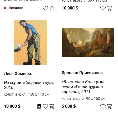
холст, акрил , 158 x 118 см
10 000
$
Продано
Ярослав Присяжнюк
Леся Хоменко
«Властелин Колец» из
Из серии «Сродный труд»,
серии «Голливудская
2010
картина», 2011
холст, акрил , 150 x 110 см
холст, масло , 90 x 160 см
10 000
$
5 000
$