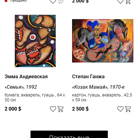
2 000
$
Продано
Эмма Андиевская
Степан Ганжа
«Семья», 1992
«Козак Мамай», 1970-е
бумага, акварель, гуашь , 64 x
картон, гуашь, акварель , 42,5
50 см
x 59 см
2 000
$
2 500
$
Показать еще