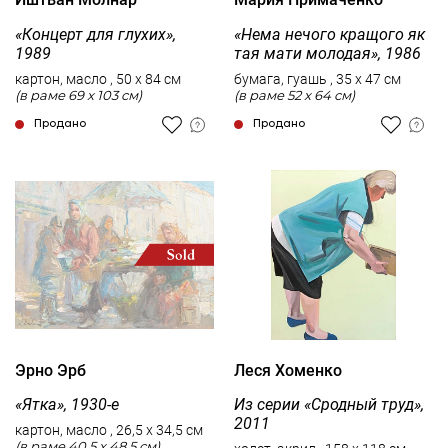
«Концерт для глухих»,
«Нема нечого кращого як
1989
тая мати молодая», 1986
картон, масло , 50 x 84 см
бумага, гуашь , 35 x 47 см
(в раме 69 x 103 см)
(в раме 52 x 64 см)
Продано
Продано
Эрно Эрб
Леся Хоменко
«Ятка», 1930-е
Из серии «Сродный труд»,
2011
картон, масло , 26,5 x 34,5 см
(в раме 40,5 x 48,5 см)