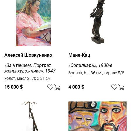
Алексей Шовкуненко
Мане-Кац
«За чтением. Портрет
«Сопилкарь», 1930-е
жены художника», 1947
бронза, h – 36 см , тираж: 5/8
холст, масло , 70 x 51 см
15 000
$
4 000
$