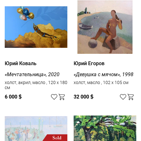
Юрий Коваль
Юрий Егоров
«Мечтательница», 2020
«Девушка с мячом», 1998
холст, акрил, масло , 120 x 180
холст, масло , 102 x 105 см
см
6 000
$
32 000
$