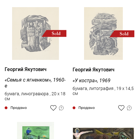
Георгий Якутович
Георгий Якутович
«Семья с ягненком», 1960-
«У костра», 1969
е
бумага, литография , 19 x 14,5
см
бумага, линогравюра , 20 x 18
см
Продано
Продано