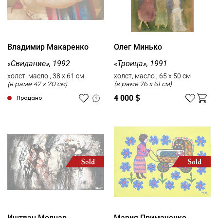
Владимир Макаренко
Олег Минько
«Свидание», 1992
«Троица», 1991
холст, масло , 38 x 61 см
холст, масло , 65 x 50 см
(в раме 47 x 70 см)
(в раме 76 x 61 см)
4 000
$
Продано
Иштван Молнар
Мария Примаченко