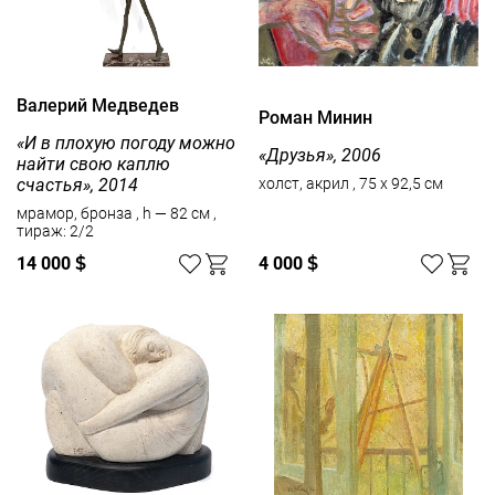
Валерий Медведев
Роман Минин
«И в плохую погоду можно
«Друзья», 2006
найти свою каплю
счастья», 2014
холст, акрил , 75 x 92,5 см
мрамор, бронза , h — 82 см ,
тираж: 2/2
14 000
$
4 000
$