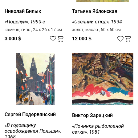
Николай Билык
Татьяна Яблонская
«Поцелуй», 1990-е
«Осенний етюд», 1994
камень, гипс , 24 х 26 х 17 см
холст, масло , 60 x 60 см
3 000
$
12 000
$
Сергей Подервянский
Виктор Зарецкий
«В годовщину
«Починка рыболовной
освобождения Польши»,
сетки», 1981
1968