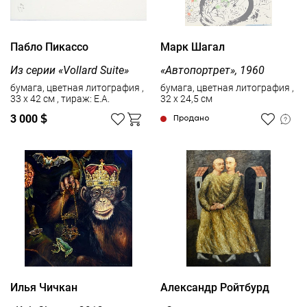
Пабло Пикассо
Марк Шагал
Из серии «Vollard Suite»
«Автопортрет», 1960
бумага, цветная литография ,
бумага, цветная литография ,
33 x 42 см , тираж: Е.А.
32 x 24,5 см
3 000
$
Продано
Илья Чичкан
Александр Ройтбурд