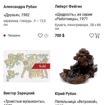
Либерт Фейгин
Александра Рубан
«Щедрость», из серии
«Друзья», 1982
«Работницы», 1971
керамика, глазурь , h – 15,5
см
бумага, линогравюра , 58 x 66
см
700
$
Продано
Виктор Зарецкий
Юрий Рубан
«Троистые музыканты»,
Пепельница «Ветровой»,