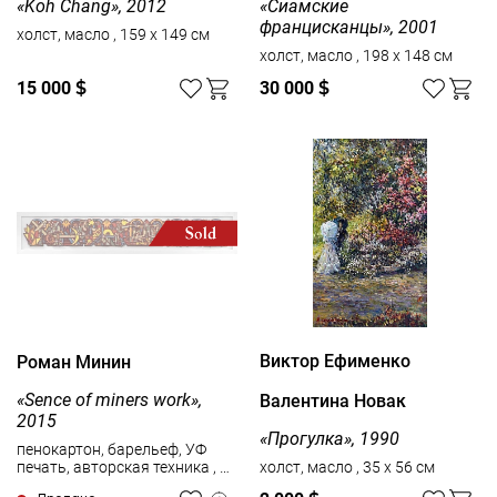
«Koh Chang», 2012
«Сиамские
францисканцы», 2001
холст, масло , 159 x 149 см
холст, масло , 198 x 148 см
15 000
$
30 000
$
Виктор Ефименко
Роман Минин
«Sence of miners work»,
Валентина Новак
2015
«Прогулка», 1990
пенокартон, барельеф, УФ
печать, авторская техника , 30
холст, масло , 35 x 56 см
x 174 см , тираж: 4/5