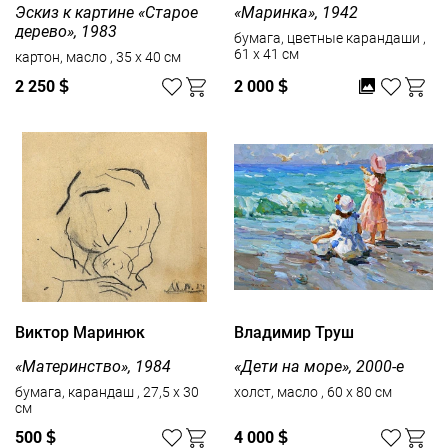
Эскиз к картине «Старое
«Маринка», 1942
дерево», 1983
бумага, цветные карандаши ,
61 x 41 см
картон, масло , 35 x 40 см
2 250
$
2 000
$
Виктор Маринюк
Владимир Труш
«Материнство», 1984
«Дети на море», 2000-е
бумага, карандаш , 27,5 x 30
холст, масло , 60 x 80 см
см
500
$
4 000
$