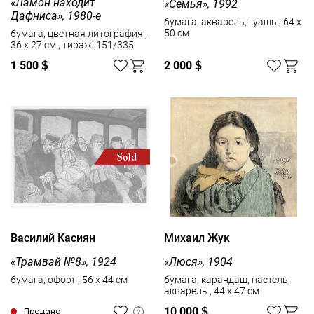
«Ламон находит
«Семья», 1992
Дафниса», 1980-е
бумага, акварель, гуашь , 64 x
50 см
бумага, цветная литография ,
36 x 27 см , тираж: 151/335
1 500
$
2 000
$
Василий Касиян
Михаил Жук
«Трамвай №8», 1924
«Люся», 1904
бумага, офорт , 56 x 44 см
бумага, карандаш, пастель,
акварель , 44 x 47 см
10 000
$
Продано