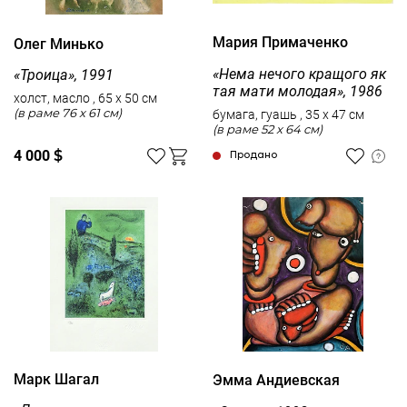
Мария Примаченко
Олег Минько
«Нема нечого кращого як
«Троица», 1991
тая мати молодая», 1986
холст, масло , 65 x 50 см
(в раме 76 x 61 см)
бумага, гуашь , 35 x 47 см
(в раме 52 x 64 см)
4 000
$
Продано
Марк Шагал
Эмма Андиевская