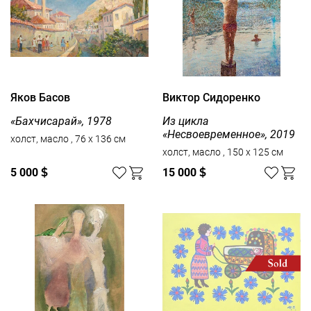
Яков Басов
Виктор Сидоренко
«Бахчисарай», 1978
Из цикла
«Несвоевременное», 2019
холст, масло , 76 x 136 см
холст, масло , 150 x 125 см
5 000
$
15 000
$