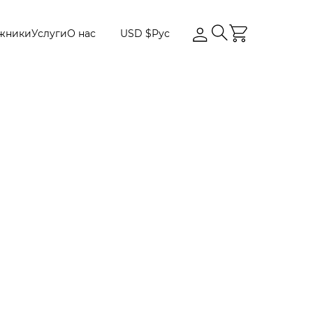
жники
Услуги
О нас
USD $
Рус