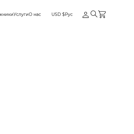
жники
Услуги
О нас
USD $
Рус