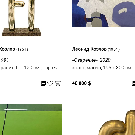
Козлов
Леонид Козлов
(1954 )
(1954 )
1991
«Озарение», 2020
нит, h – 120 см , тираж:
холст, масло, 196 x 300 см
40 000
$