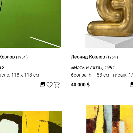
Козлов
Леонид Козлов
(1954 )
(1954 )
12
«Мать и дитя», 1991
асло, 118 x 118 см
бронза, h – 83 см , тираж:
40 000
$