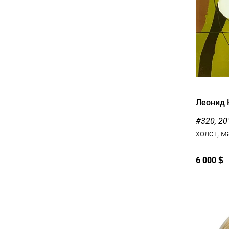
Леонид 
#320, 20
холст, м
6 000
$