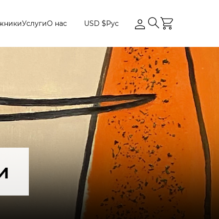
жники
Услуги
О нас
USD $
Рус
и