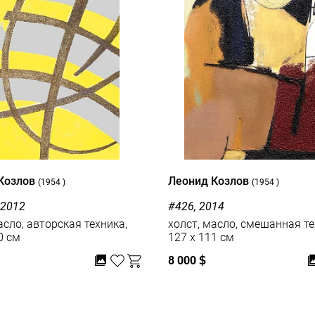
Козлов
Леонид Козлов
(1954 )
(1954 )
 2012
#426, 2014
асло, авторская техника,
холст, масло, смешанная те
0 см
127 x 111 см
8 000
$