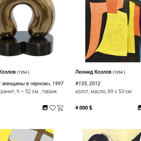
Козлов
Леонид Козлов
(1954 )
(1954 )
т женщины в черном», 1997
#135, 2012
нит, h – 52 см , тираж:
холст, масло, 69 x 53 см
4 000
$