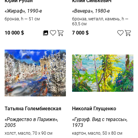
Юрий Рубан
Юлий Синькевич
«Жираф», 1990-е
«Венера», 1980-е
бронза, h — 51 см
бронза, металл, камень, h —
63,5 см
10 000
$
7 000
$
Татьяна Голембиевская
Николай Глущенко
«Рождество в Париже»,
«Гурзуф. Вид с терассы»,
2005
1973
холст, масло, 70 x 90 см
картон, масло, 50 x 80 см