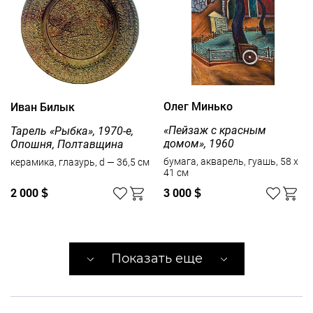
Олег Минько
Иван Билык
«Пейзаж с красным
Тарель «Рыбка», 1970-е,
домом», 1960
Опошня, Полтавщина
бумага, акварель, гуашь, 58 x
керамика, глазурь, d — 36,5 см
41 см
2 000
$
3 000
$
Показать еще