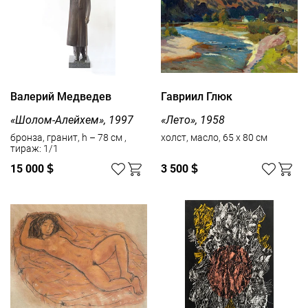
Валерий Медведев
Гавриил Глюк
«Шолом-Алейхем», 1997
«Лето», 1958
бронза, гранит, h – 78 см ,
холст, масло, 65 x 80 см
тираж: 1/1
15 000
$
3 500
$