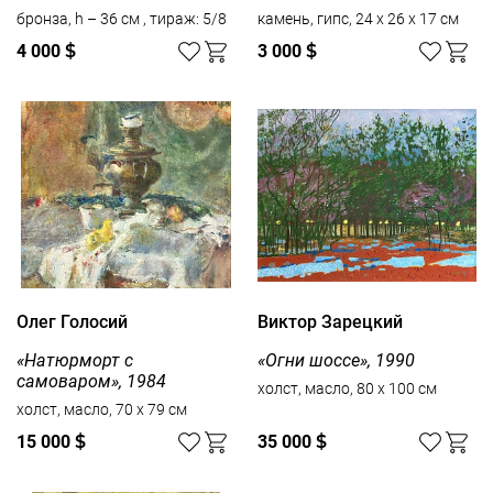
бронза, h – 36 см , тираж: 5/8
камень, гипс, 24 х 26 х 17 см
4 000
$
3 000
$
Олег Голосий
Виктор Зарецкий
«Натюрморт с
«Огни шоссе», 1990
самоваром», 1984
холст, масло, 80 x 100 см
холст, масло, 70 x 79 см
15 000
$
35 000
$