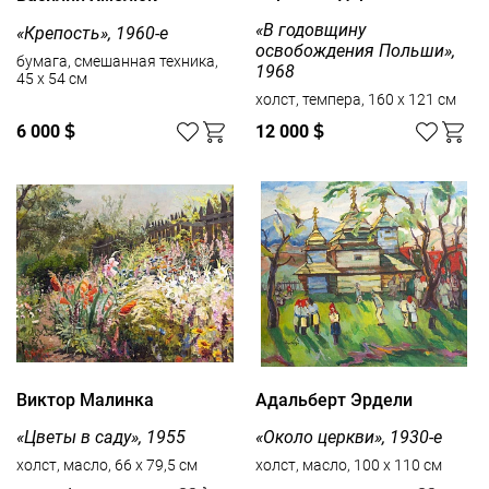
«В годовщину
«Крепость», 1960-е
освобождения Польши»,
бумага, смешанная техника,
1968
45 x 54 см
холст, темпера, 160 x 121 см
6 000
$
12 000
$
Виктор Малинка
Адальберт Эрдели
«Цветы в саду», 1955
«Около церкви», 1930-е
холст, масло, 66 x 79,5 см
холст, масло, 100 x 110 см