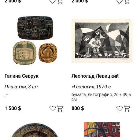
2 000
$
2 000
$
Галина Севрук
Леопольд Левицкий
Плакетки, 3 шт.
«Геологи», 1970-е
, -
бумага, литография, 26 x 39,5
см
1 500
$
800
$