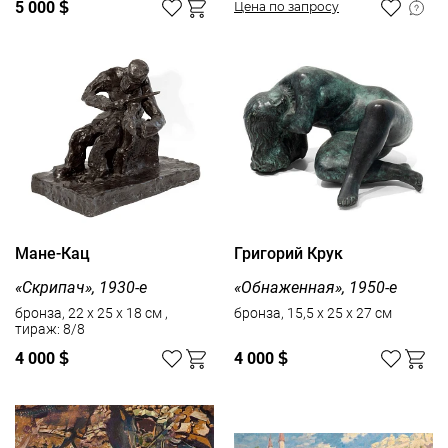
5 000
$
Цена по запросу
Мане-Кац
Григорий Крук
«Скрипач», 1930-е
«Обнаженная», 1950-е
бронза, 22 х 25 х 18 см ,
бронза, 15,5 х 25 х 27 см
тираж: 8/8
4 000
$
4 000
$