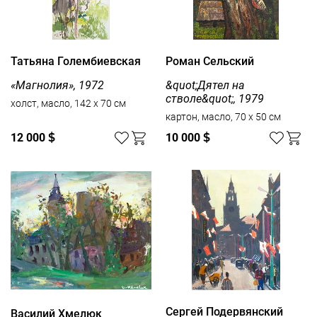
Татьяна Голембиевская
Роман Сельский
«Магнолия», 1972
&quot;Дятел на
стволе&quot;, 1979
холст, масло, 142 x 70 см
картон, масло, 70 x 50 см
12 000
$
10 000
$
Сергей Подервянский
Василий Хмелюк