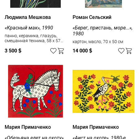
Людмила Мешкова
Роман Сельский
«Красный мак», 1990
«Берег, пристань, море...»,
1980
панно, керамика, глазурь,
смешанная техника, 58 x 57
картон, масло, 70 x 50 см
см
3 500
$
14 000
$
Мария Примаченко
Мария Примаченко
«Обезьяна едет на охоту»,
«Аист на охоте», 1980-е