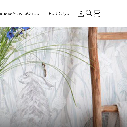
жники
Услуги
О нас
EUR €
Рус