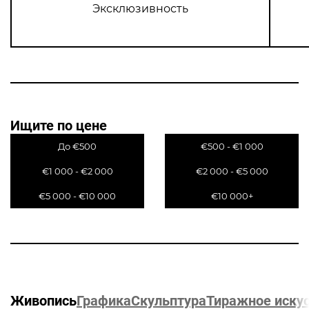
Эксклюзивность
Ищите
по цене
До €500
€500 - €1 000
€1 000 - €2 000
€2 000 - €5 000
€5 000 - €10 000
€10 000+
Графика
Скульптура
Тиражное иску
Живопись