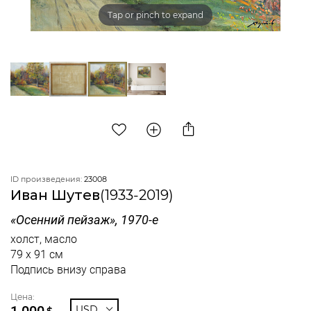
Tap or pinch to expand
ID произведения:
23008
Иван Шутев
(1933-2019)
«Осенний пейзаж», 1970-е
холст, масло
79 x 91 см
Подпись внизу справа
Цена:
1 000
USD
$