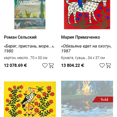
Роман Сельский
Мария Примаченко
«Берег, пристань, море...»,
«Обезьяна едет на охоту»,
1980
1987
картон, масло , 70 x 50 см
бумага, гуашь , 34 x 37 см
12 078.69
€
13 804.22
€