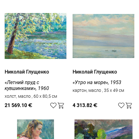
Николай Глущенко
Николай Глущенко
«Летний пруд с
«Утро на море», 1953
кувшинками», 1960
картон, масло , 35 x 49 см
холст, масло , 60 x 80,5 см
21 569.10
€
4 313.82
€