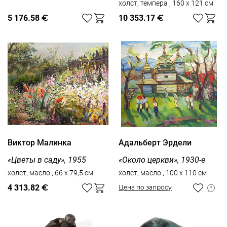
холст, темпера , 160 x 121 см
5 176.58
€
10 353.17
€
Виктор Малинка
Адальберт Эрдели
«Цветы в саду», 1955
«Около церкви», 1930-е
холст, масло , 66 x 79,5 см
холст, масло , 100 x 110 см
4 313.82
€
Цена по запросу