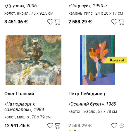
«Друзья», 2006
«Поцелуй», 1990-е
холст, акрил , 75 x 92,5 см
камень, гипс , 24 х 26 х 17 см
3 451.06
€
2 588.29
€
Олег Голосий
Петр Лебединец
«Натюрморт с
«Осенний букет», 1989
самоваром», 1984
картон, масло , 57 x 78 см
холст, масло , 70 x 79 см
12 941.46
€
2 588.29
€