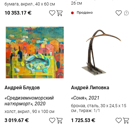
26 см
бумага, акрил , 40 x 60 см
10 353.17
€
Продано
Андрей Блудов
Андрей Липовка
«Средиземноморский
«Соня», 2021
натюрморт», 2020
бронза, сталь, 30 х 24,5 х 15
см , тираж: 1/1
холст, акрил , 90 x 100 см
3 019.67
€
1 725.53
€