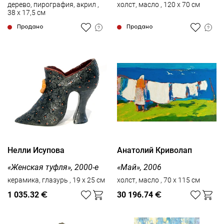
дерево, пирография, акрил ,
холст, масло , 120 x 70 см
38 x 17,5 см
Продано
Продано
Нелли Исупова
Анатолий Криволап
«Женская туфля», 2000-е
«Май», 2006
керамика, глазурь , 19 x 25 см
холст, масло , 70 x 115 см
1 035.32
€
30 196.74
€