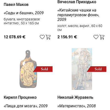
Вячеслав Приходько
Павел Маков
«Китайские чашки на
«Сады и башни», 2009
перламутровом фоне»,
2009
бумага, многоразовое
интаглио , 50 x 165 см
холст, масло, акрил , 60 x 60
см
12 078.69
€
2 156.91
€
Кирилл Проценко
Николай Журавель
«Пища для мозга», 2009
«Материнство», 2008