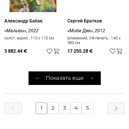
Александр Бабак
Сергей Братков
«Мальвы», 2022
«Моби Дик», 2012
холст, акрил , 115 x 110 см
алюминий, УФ печать , 140 x
380 см
3 882.44
€
17 255.28
€
Показать еще
1
2
3
4
5