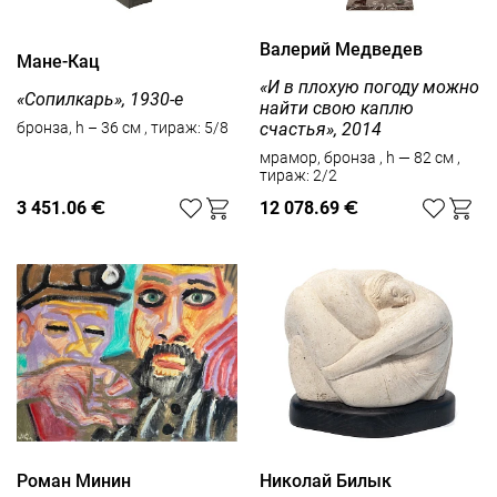
Валерий Медведев
Мане-Кац
«И в плохую погоду можно
«Сопилкарь», 1930-е
найти свою каплю
счастья», 2014
бронза, h – 36 см , тираж: 5/8
мрамор, бронза , h — 82 см ,
тираж: 2/2
3 451.06
€
12 078.69
€
Роман Минин
Николай Билык