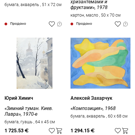
хризантемами и
бумага, акварель , 51 x 72 см
фруктами», 1978
картон, масло , 50 x 70 см
Продано
Продано
Юрий Химич
Алексей Захарчук
«Зимний туман. Киев.
«Композиция», 1968
Лавра», 1970-е
бумага, акварель , 60 x 68 см
бумага, гуашь , 64 x 45 см
1 725.53
€
1 294.15
€