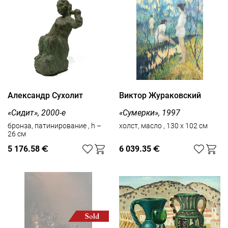
Александр Сухолит
Виктор Жураковский
«Сидит», 2000-е
«Сумерки», 1997
бронза, патинирование , h –
холст, масло , 130 x 102 см
26 см
5 176.58
€
6 039.35
€