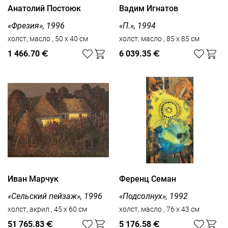
Анатолий Постоюк
Вадим Игнатов
«Фрезия», 1996
«П.», 1994
холст, масло , 50 x 40 см
холст, масло , 85 x 85 см
1 466.70
€
6 039.35
€
Иван Марчук
Ференц Семан
«Сельский пейзаж», 1996
«Подсолнух», 1992
холст, акрил , 45 x 60 см
холст, масло , 76 x 43 см
51 765.83
€
5 176.58
€