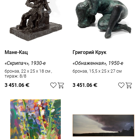
Мане-Кац
Григорий Крук
«Скрипач», 1930-е
«Обнаженная», 1950-е
бронза, 22 х 25 х 18 см ,
бронза, 15,5 х 25 х 27 см
тираж: 8/8
3 451.06
€
3 451.06
€