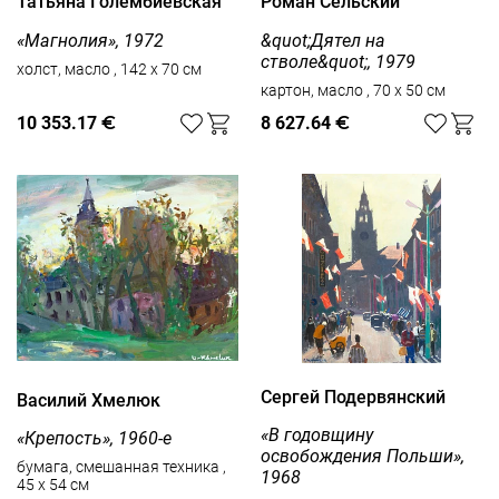
Татьяна Голембиевская
Роман Сельский
«Магнолия», 1972
&quot;Дятел на
стволе&quot;, 1979
холст, масло , 142 x 70 см
картон, масло , 70 x 50 см
10 353.17
€
8 627.64
€
Сергей Подервянский
Василий Хмелюк
«В годовщину
«Крепость», 1960-е
освобождения Польши»,
бумага, смешанная техника ,
1968
45 x 54 см