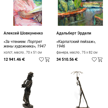
Алексей Шовкуненко
Адальберт Эрдели
«За чтением. Портрет
«Карпатский пейзаж»,
жены художника», 1947
1946
холст, масло , 70 x 51 см
фанера, масло , 75 x 82 см
12 941.46
€
34 510.56
€