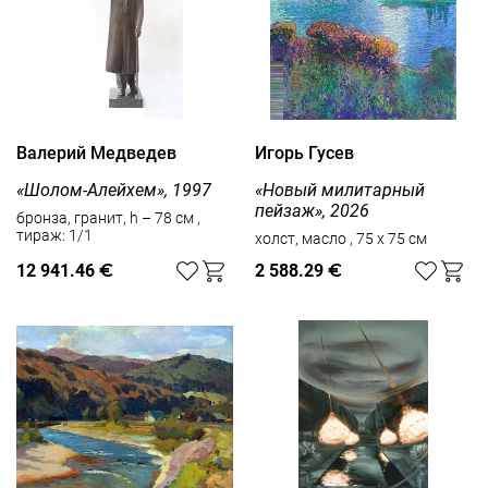
Валерий Медведев
Игорь Гусев
«Шолом-Алейхем», 1997
«Новый милитарный
пейзаж», 2026
бронза, гранит, h – 78 см ,
тираж: 1/1
холст, масло , 75 x 75 см
12 941.46
€
2 588.29
€