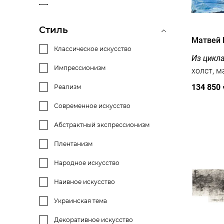
холст на фанере
темпера
фаянс
УФ печать
Стиль
Матвей 
ткань
карандаш
Классическое искусство
Из цикл
прозрачный акрил
эмаль
Импрессионизм
полимерная основа
барельеф
134 850
Реализм
медь
авторская техника
Современное искусство
гипс
офорт
Абстрактный экспрессионизм
никель
тушь
Плентанизм
рапидограф
Народное искусство
коллаж
Наивное искусство
литография
Украинская тема
линогравюра
Декоративное искусство