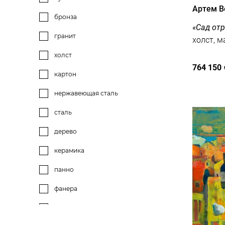
Артем В
бронза
«Сад отр
гранит
холст
764 150
картон
нержавеющая сталь
сталь
дерево
керамика
панно
фанера
мрамор