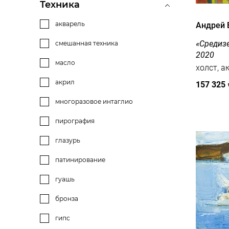
камень
Техника
алюминий
акварель
Андрей
ДВП
«Средиз
смешанная техника
2020
пенокартон
масло
холст на картоне
акрил
157 325
бумага на картоне
многоразовое интаглио
гутное стекло
пирография
металл
глазурь
фарфор
патинирование
шамот
гуашь
майолика
бронза
оргалит
гипс