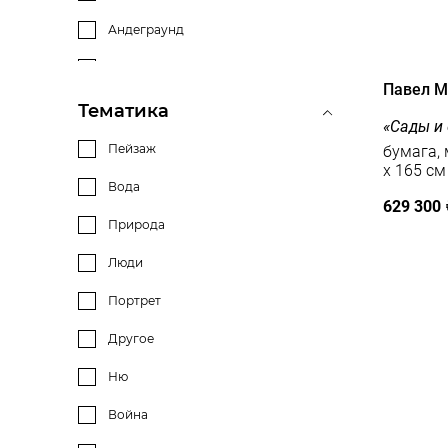
фломастер
Андеграунд
сангина
Авангард
Павел 
цветные карандаши
Нонконформизм
Тематика
«Сады и
цветная литография
Актуальное искусство
Пейзаж
бумага, 
x 165 см
пастель
Концептуальное искусство
Вода
629 300
позолота
Кубизм
Природа
надглазурная роспись
Экспрессионизм
Люди
тонировка
Соцреализм
Портрет
пигмент
Гиперреализм
Другое
аэрозольная краска
Иллюстрация
Ню
шелкография
Минимализм
Война
цветной офорт
Арт-деко