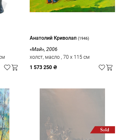
Анатолий Криволап
(1946)
«Май», 2006
 25 см
холст, масло , 70 x 115 см
1 573 250
₴