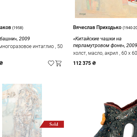
Маков
Вячеслав Приходько
(1958)
(1940-2
 башни», 2009
«Китайские чашки на
перламутровом фоне», 200
многоразовое интаглио , 50
холст, масло, акрил , 
₴
112 375
₴