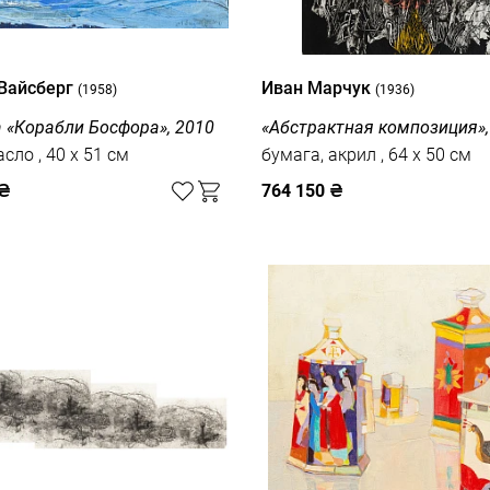
Вайсберг
Иван Марчук
(1958)
(1936)
а «Корабли Босфора», 2010
«Абстрактная композиция»,
холст, масло , 40 x 51 см
бумага, акрил , 64 x 50 см
₴
764 150
₴