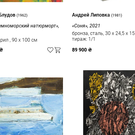
 Блудов
Андрей Липовка
(1962)
(1981)
емноморский натюрморт»,
«Соня», 2021
бронза, сталь, 30 х 24,5 х 15 
тираж: 1/1
холст, акрил , 90 x 100 см
₴
89 900
₴