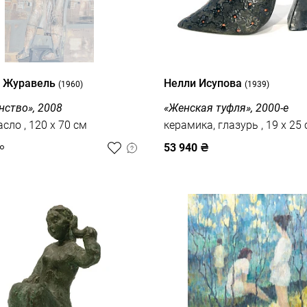
й Журавель
Нелли Исупова
(1960)
(1939)
нство», 2008
«Женская туфля», 2000-е
холст, масло , 120 x 70 см
керамика, глазурь , 19 x
53 940
₴
о