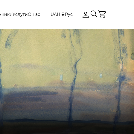
жники
Услуги
О нас
UAH ₴
Рус