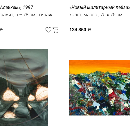
Алейхем», 1997
«Новый милитарный пейзаж
нит, h – 78 см , тираж:
холст, масло , 75 x 75 см
₴
134 850
₴