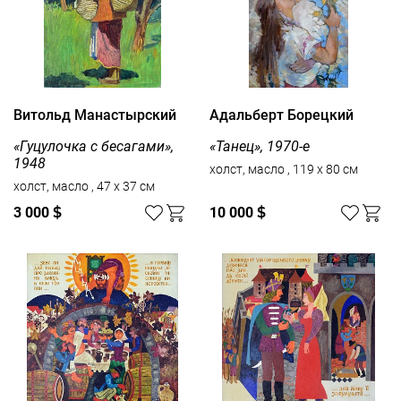
Витольд Манастырский
Адальберт Борецкий
«Гуцулочка с бесагами»,
«Танец», 1970-е
1948
холст, масло , 119 x 80 см
холст, масло , 47 x 37 см
3 000
$
10 000
$