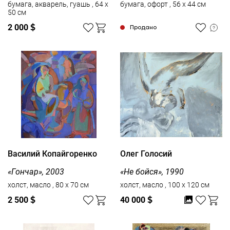
бумага, акварель, гуашь , 64 x
бумага, офорт , 56 x 44 см
50 см
2 000
$
Продано
Василий Копайгоренко
Олег Голосий
«Гончар», 2003
«Не бойся», 1990
холст, масло , 80 x 70 см
холст, масло , 100 x 120 см
2 500
$
40 000
$