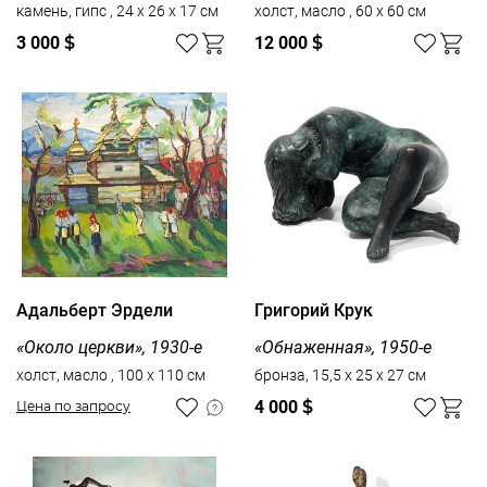
камень, гипс , 24 х 26 х 17 см
холст, масло , 60 x 60 см
3 000
$
12 000
$
Адальберт Эрдели
Григорий Крук
«Около церкви», 1930-е
«Обнаженная», 1950-е
холст, масло , 100 x 110 см
бронза, 15,5 х 25 х 27 см
4 000
$
Цена по запросу