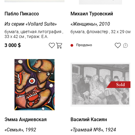
Пабло Пикассо
Михаил Туровский
Из серии «Vollard Suite»
«Женщины», 2010
бумага, цветная литография ,
бумага, фломастер , 32 x 29 см
33 x 42 см , тираж: Е.А.
3 000
$
Продано
Эмма Андиевская
Василий Касиян
«Семья», 1992
«Трамвай №8», 1924