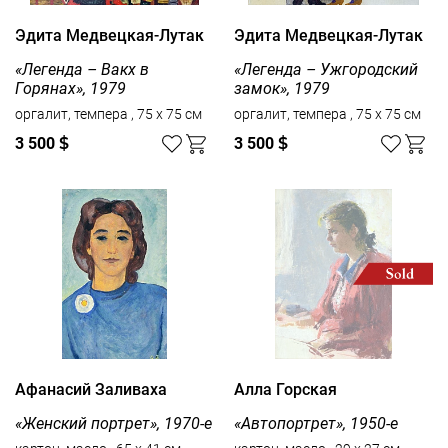
Эдита Медвецкая-Лутак
Эдита Медвецкая-Лутак
«Легенда – Вакх в
«Легенда – Ужгородский
Горянах», 1979
замок», 1979
оргалит, темпера , 75 x 75 см
оргалит, темпера , 75 x 75 см
3 500
$
3 500
$
Афанасий Заливаха
Алла Горская
«Женский портрет», 1970-е
«Автопортрет», 1950-е