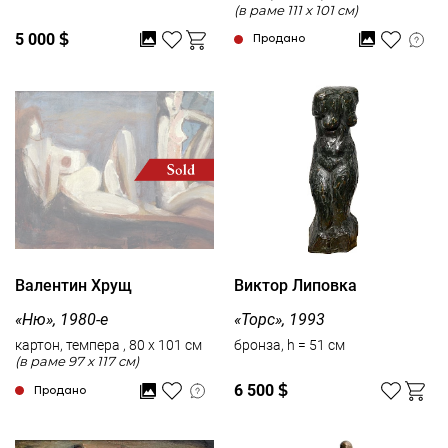
(в раме 111 x 101 см)
5 000
$
Продано
Валентин Хрущ
Виктор Липовка
«Ню», 1980-е
«Торс», 1993
картон, темпера , 80 x 101 см
бронза, h = 51 см
(в раме 97 x 117 см)
6 500
$
Продано