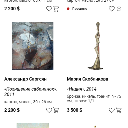
картон, масло , 65 x 41 см
картон, масло , 29 x 27 см
2 200
$
Продано
Александр Саргсян
Мария Скобликова
«Похищение сабинянок»,
«Индия», 2014
2011
бронза, никель, гранит, h - 75
см , тираж: 1/1
картон, масло , 30 x 26 см
2 200
$
3 500
$